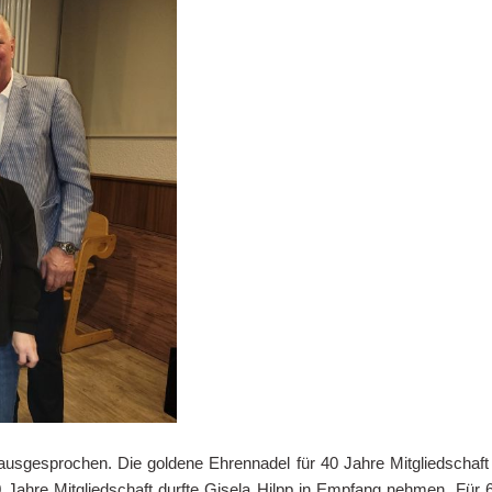
ausgesprochen. Die goldene Ehrennadel für 40 Jahre Mitgliedschaft
Jahre Mitgliedschaft durfte Gisela Hilpp in Empfang nehmen. Für