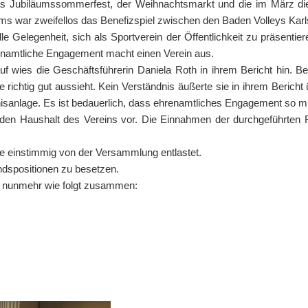
Jubiläumssommerfest, der Weihnachtsmarkt und die im März diese
ms war zweifellos das Benefizspiel zwischen den Baden Volleys Kar
lle Gelegenheit, sich als Sportverein der Öffentlichkeit zu präsentier
renamtliche Engagement macht einen Verein aus.
arauf wies die Geschäftsführerin Daniela Roth in ihrem Bericht hin
 richtig gut aussieht. Kein Verständnis äußerte sie in ihrem Bericht
nisanlage. Es ist bedauerlich, dass ehrenamtliches Engagement so mi
e den Haushalt des Vereins vor. Die Einnahmen der durchgeführten Fe
e einstimmig von der Versammlung entlastet.
andspositionen zu besetzen.
nd nunmehr wie folgt zusammen: