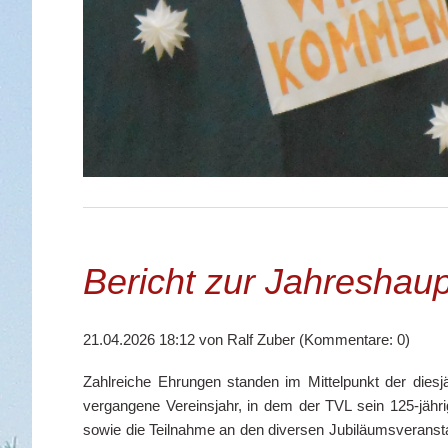
1
2
3
4
5
6
7
8
Bericht zur Jahresha
21.04.2026 18:12
von Ralf Zuber (Kommentare: 0)
Zahlreiche Ehrungen standen im Mittelpunkt der diesj
vergangene Vereinsjahr, in dem der TVL sein 125-jähr
sowie die Teilnahme an den diversen Jubiläumsveranst