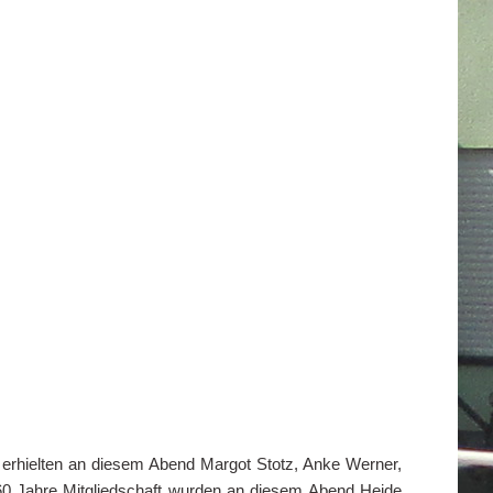
 erhielten an diesem Abend Margot Stotz, Anke Werner,
 60 Jahre Mitgliedschaft wurden an diesem Abend Heide