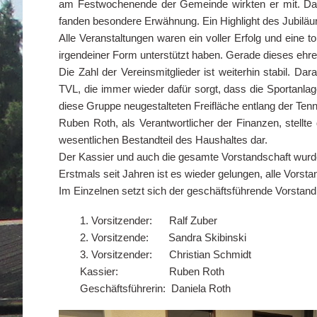
am Festwochenende der Gemeinde wirkten er mit. Das 
fanden besondere Erwähnung. Ein Highlight des Jubiläu
Alle Veranstaltungen waren ein voller Erfolg und eine to
irgendeiner Form unterstützt haben. Gerade dieses eh
Die Zahl der Vereinsmitglieder ist weiterhin stabil. D
TVL, die immer wieder dafür sorgt, dass die Sportanlage
diese Gruppe neugestalteten Freifläche entlang der Ten
Ruben Roth, als Verantwortlicher der Finanzen, stellt
wesentlichen Bestandteil des Haushaltes dar.
Der Kassier und auch die gesamte Vorstandschaft wurd
Erstmals seit Jahren ist es wieder gelungen, alle Vorst
Im Einzelnen setzt sich der geschäftsführende Vorsta
1. Vorsitzender: Ralf Zuber
2. Vorsitzende: Sandra Skibinski
3. Vorsitzender: Christian Schmidt
Kassier: Ruben Roth
Geschäftsführerin: Daniela Roth